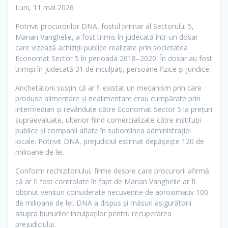
Luni, 11 mai 2026
Potrivit procurorilor DNA, fostul primar al Sectorului 5,
Marian Vanghelie
, a fost trimis în judecată într-un dosar
care vizează achiziții publice realizate prin societatea
Economat Sector 5 în perioada 2018–2020. În dosar au fost
trimiși în judecată 31 de inculpați, persoane fizice și juridice.
Anchetatorii susțin că ar fi existat un mecanism prin care
produse alimentare și nealimentare erau cumpărate prin
intermediari și revândute către Economat Sector 5 la prețuri
supraevaluate, ulterior fiind comercializate către instituții
publice și companii aflate în subordinea administrației
locale. Potrivit DNA, prejudiciul estimat depășește 120 de
milioane de lei.
Conform rechizitoriului, firme despre care procurorii afirmă
că ar fi fost controlate în fapt de Marian Vanghelie ar fi
obținut venituri considerate necuvenite de aproximativ 100
de milioane de lei. DNA a dispus și măsuri asigurătorii
asupra bunurilor inculpaților pentru recuperarea
prejudiciului.