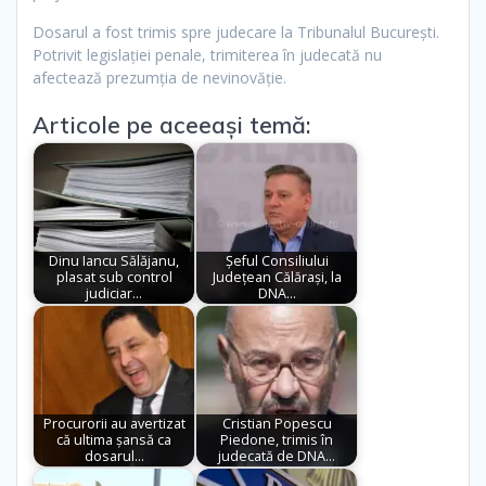
Dosarul a fost trimis spre judecare la Tribunalul București.
Potrivit legislației penale, trimiterea în judecată nu
afectează prezumția de nevinovăție.
Articole pe aceeași temă:
Dinu Iancu Sălăjanu,
Șeful Consiliului
plasat sub control
Județean Călărași, la
judiciar…
DNA…
Procurorii au avertizat
Cristian Popescu
că ultima șansă ca
Piedone, trimis în
dosarul…
judecată de DNA…