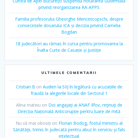
Curtea de Apel București suspendă hotărârea Guvernului
privind reorganizarea RA-APPS
Familia profesorului Gheorghe Mencinicopschi, despre
consecințele dosarului ICA și decizia privind Camelia
Bogdan
18 judecători au rămas în cursa pentru promovarea la
Înalta Curte de Casație și Justiție
ULTIMELE COMENTARII
Cristian B
on
Audieri la SIIJ în legătură cu acuzațiile de
fraudă la alegerile locale din Sectorul 1
Alina mateiu
on
Doi angajaţi ai ANAF Ilfov, reţinuţi de
Direcția Națională Anticorupție pentru luare de mită
Nu vă mai obosiți
on
Florian Bodog, fostul ministru al
Sănătăţii, trimis în judecată pentru abuz în serviciu şi fals
intelectual