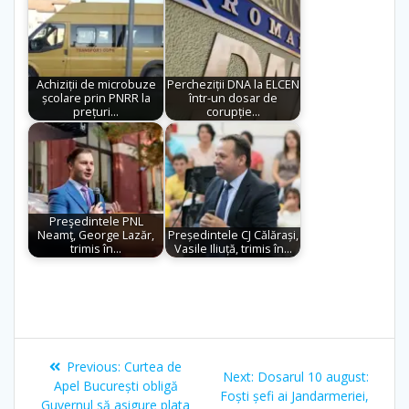
Achiziții de microbuze
Percheziții DNA la ELCEN
școlare prin PNRR la
într-un dosar de
prețuri…
corupție…
Preşedintele PNL
Neamţ, George Lazăr,
Președintele CJ Călărași,
trimis în…
Vasile Iliuță, trimis în…
Previous:
Curtea de
Next:
Dosarul 10 august:
Apel București obligă
Foști șefi ai Jandarmeriei,
Guvernul să asigure plata