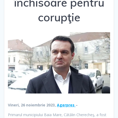
închisoare pentru
corupţie
Vineri, 26 noiembrie 2023,
Agerpres
–
Primarul municipiului Baia Mare, Cătălin Cherecheş, a fost