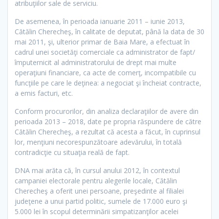
atribuţiilor sale de serviciu.
De asemenea, în perioada ianuarie 2011 – iunie 2013,
Cătălin Cherecheş, în calitate de deputat, până la data de 30
mai 2011, şi, ulterior primar de Baia Mare, a efectuat în
cadrul unei societăţi comerciale ca administrator de fapt/
împuternicit al administratorului de drept mai multe
operaţiuni financiare, ca acte de comerţ, incompatibile cu
funcţiile pe care le deţinea: a negociat şi încheiat contracte,
a emis facturi, etc.
Conform procurorilor, din analiza declaraţiilor de avere din
perioada 2013 – 2018, date pe propria răspundere de către
Cătălin Cherecheş, a rezultat că acesta a făcut, în cuprinsul
lor, menţiuni necorespunzătoare adevărului, în totală
contradicţie cu situaţia reală de fapt.
DNA mai arăta că, în cursul anului 2012, în contextul
campaniei electorale pentru alegerile locale, Cătălin
Cherecheş a oferit unei persoane, preşedinte al filialei
judeţene a unui partid politic, sumele de 17.000 euro şi
5.000 lei în scopul determinării simpatizanţilor acelei