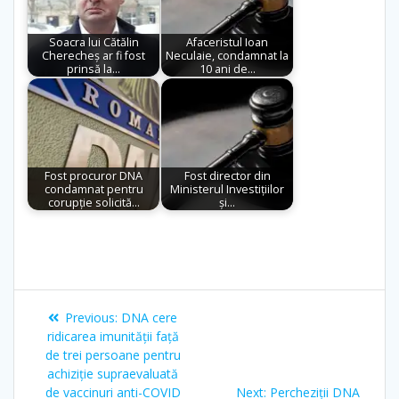
Soacra lui Cătălin
Afaceristul Ioan
Cherecheș ar fi fost
Neculaie, condamnat la
prinsă la…
10 ani de…
Fost procuror DNA
Fost director din
condamnat pentru
Ministerul Investițiilor
corupție solicită…
și…
Previous:
DNA cere
ridicarea imunității față
de trei persoane pentru
achiziție supraevaluată
de vaccinuri anti-COVID
Next:
Percheziții DNA