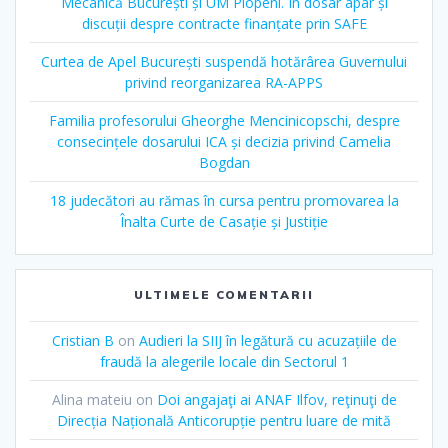
Mecanică București și UM Plopeni. În dosar apar și
discuții despre contracte finanțate prin SAFE
Curtea de Apel București suspendă hotărârea Guvernului
privind reorganizarea RA-APPS
Familia profesorului Gheorghe Mencinicopschi, despre
consecințele dosarului ICA și decizia privind Camelia
Bogdan
18 judecători au rămas în cursa pentru promovarea la
Înalta Curte de Casație și Justiție
ULTIMELE COMENTARII
Cristian B
on
Audieri la SIIJ în legătură cu acuzațiile de
fraudă la alegerile locale din Sectorul 1
Alina mateiu
on
Doi angajaţi ai ANAF Ilfov, reţinuţi de
Direcția Națională Anticorupție pentru luare de mită