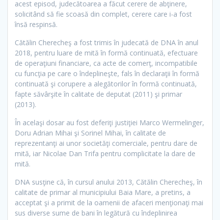
acest episod, judecătoarea a făcut cerere de abţinere,
solicitând să fie scoasă din complet, cerere care i-a fost
însă respinsă.
Cătălin Cherecheş a fost trimis în judecată de DNA în anul
2018, pentru luare de mită în formă continuată, efectuare
de operaţiuni financiare, ca acte de comerţ, incompatibile
cu funcţia pe care o îndeplineşte, fals în declaraţii în formă
continuată şi corupere a alegătorilor în formă continuată,
fapte săvârşite în calitate de deputat (2011) şi primar
(2013).
În acelaşi dosar au fost deferiţi justiţiei Marco Wermelinger,
Doru Adrian Mihai şi Sorinel Mihai, în calitate de
reprezentanţi ai unor societăţi comerciale, pentru dare de
mită, iar Nicolae Dan Trifa pentru complicitate la dare de
mită.
DNA susţine că, în cursul anului 2013, Cătălin Cherecheş, în
calitate de primar al municipiului Baia Mare, a pretins, a
acceptat şi a primit de la oamenii de afaceri menţionaţi mai
sus diverse sume de bani în legătură cu îndeplinirea