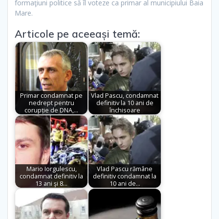
formaţiuni politice să îl voteze ca primar al municipiului Baia
Mare.
Articole pe aceeași temă:
Primar condamnat pe
Vlad Pascu, condamnat
nedrept pentru
definitiv la 10 ani de
corupție de DNA,…
închisoare
Mario Iorgulescu,
Vlad Pascu rămâne
condamnat definitiv la
definitiv condamnat la
13 ani şi 8…
10 ani de…