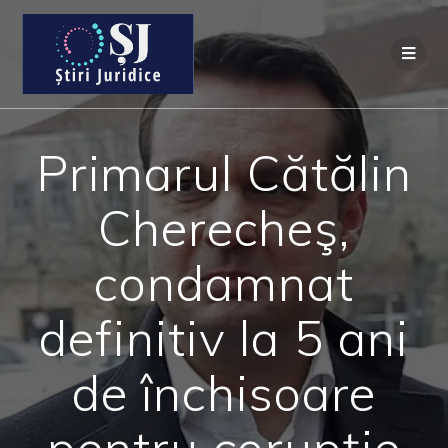
Primarul Cătălin
Cherecheş,
condamnat
definitiv la 5 ani
de închisoare
pentru corupţie