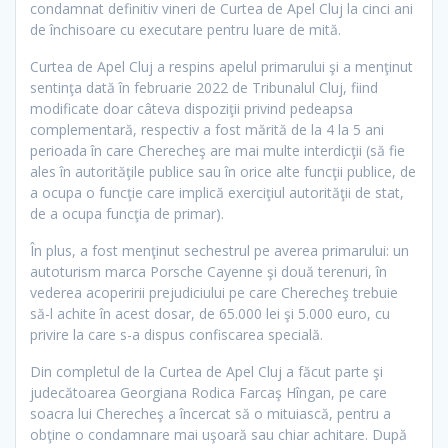
condamnat definitiv vineri de Curtea de Apel Cluj la cinci ani
de închisoare cu executare pentru luare de mită.
Curtea de Apel Cluj a respins apelul primarului şi a menţinut
sentinţa dată în februarie 2022 de Tribunalul Cluj, fiind
modificate doar câteva dispoziţii privind pedeapsa
complementară, respectiv a fost mărită de la 4 la 5 ani
perioada în care Cherecheş are mai multe interdicţii (să fie
ales în autorităţile publice sau în orice alte funcţii publice, de
a ocupa o funcţie care implică exerciţiul autorităţii de stat,
de a ocupa funcţia de primar).
În plus, a fost menţinut sechestrul pe averea primarului: un
autoturism marca Porsche Cayenne şi două terenuri, în
vederea acoperirii prejudiciului pe care Cherecheş trebuie
să-l achite în acest dosar, de 65.000 lei şi 5.000 euro, cu
privire la care s-a dispus confiscarea specială.
Din completul de la Curtea de Apel Cluj a făcut parte şi
judecătoarea Georgiana Rodica Farcaş Hîngan, pe care
soacra lui Cherecheş a încercat să o mituiască, pentru a
obţine o condamnare mai uşoară sau chiar achitare. După