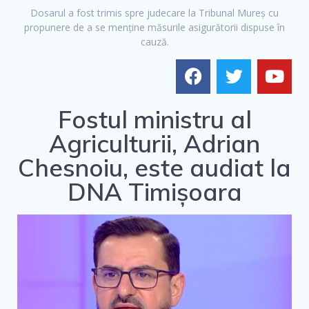
Dosarul a fost trimis spre judecare la Tribunal Mureș cu
propunere de a se menține măsurile asigurătorii dispuse în
cauză.
Fostul ministru al
Agriculturii, Adrian
Chesnoiu, este audiat la
DNA Timișoara