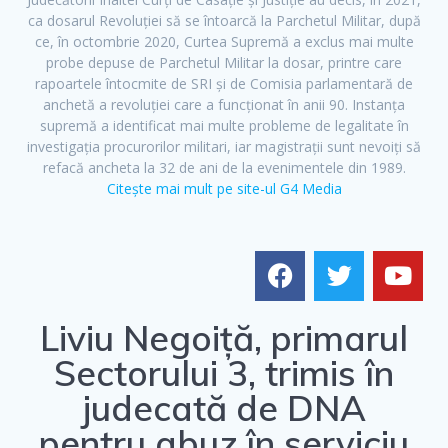
ca dosarul Revoluției să se întoarcă la Parchetul Militar, după
ce, în octombrie 2020, Curtea Supremă a exclus mai multe
probe depuse de Parchetul Militar la dosar, printre care
rapoartele întocmite de SRI și de Comisia parlamentară de
anchetă a revoluției care a funcționat în anii 90. Instanța
supremă a identificat mai multe probleme de legalitate în
investigația procurorilor militari, iar magistrații sunt nevoiți să
refacă ancheta la 32 de ani de la evenimentele din 1989.
Citește mai mult pe site-ul G4 Media
Liviu Negoiță, primarul
Sectorului 3, trimis în
F
T
Y
a
w
o
judecată de DNA
c
i
u
pentru abuz în serviciu