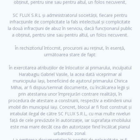
obținut, pentru sine sau pentru altul, un folos necuvenit,
SC FLUX S.R.L și administratorul societății, fiecare pentru
infracțiunile de complicitate la fals intelectual și complicitate
la două infracțiuni de abuz în serviciu, dacă funcționarul public
a obținut, pentru sine sau pentru altul, un folos necuvenit.
În rechizitoriul întocmit, procurorii au reținut, în esență,
următoarea stare de fapt:
În exercitarea atribuțiilor de înlocuitor al primarului, inculpatul
Harabagiu Gabriel Vasile, la acea dată viceprimar al
municipiului Iași, beneficiind de ajutorul primarului Chirica
Mihai, ar fi dispus/semnat documente, cu încălcarea legii și
prin atestarea unor împrejurări contrare realității, în
procedura de atestare a construirii, respectiv a extinderii unui
imobil din municipiul Iași. Concret, blocul ar fi fost construit și
intabulat ilegal de către SC FLUX S.R.L, cu mai multe niveluri
față de cele prevăzute în autorizație, iar suprafața imobilului
este mai mare decât cea din autorizație fiind încălcat planul
urbanistic zonal.
La emiterea documentelor în condiții de nelegalitate ar fi