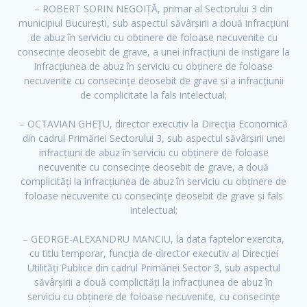
– ROBERT SORIN NEGOIȚĂ, primar al Sectorului 3 din
municipiul București, sub aspectul săvârșirii a două infracțiuni
de abuz în serviciu cu obținere de foloase necuvenite cu
consecințe deosebit de grave, a unei infracțiuni de instigare la
infracțiunea de abuz în serviciu cu obținere de foloase
necuvenite cu consecințe deosebit de grave și a infracțiunii
de complicitate la fals intelectual;
– OCTAVIAN GHEȚU, director executiv la Direcția Economică
din cadrul Primăriei Sectorului 3, sub aspectul săvârșirii unei
infracțiuni de abuz în serviciu cu obținere de foloase
necuvenite cu consecințe deosebit de grave, a două
complicități la infracțiunea de abuz în serviciu cu obținere de
foloase necuvenite cu consecințe deosebit de grave și fals
intelectual;
– GEORGE-ALEXANDRU MANCIU, la data faptelor exercita,
cu titlu temporar, funcția de director executiv al Direcției
Utilități Publice din cadrul Primăriei Sector 3, sub aspectul
săvârșirii a două complicități la infracțiunea de abuz în
serviciu cu obținere de foloase necuvenite, cu consecințe