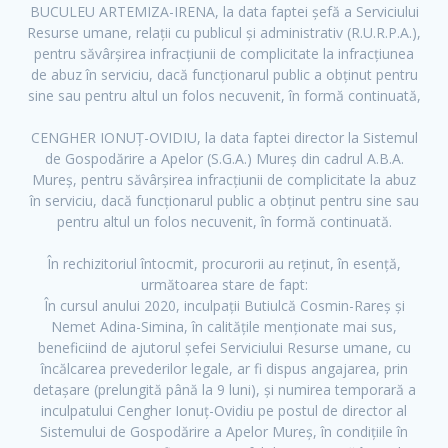
BUCULEU ARTEMIZA-IRENA, la data faptei șefă a Serviciului
Resurse umane, relații cu publicul și administrativ (R.U.R.P.A.),
pentru săvârșirea infracțiunii de complicitate la infracțiunea
de abuz în serviciu, dacă funcționarul public a obținut pentru
sine sau pentru altul un folos necuvenit, în formă continuată,
CENGHER IONUȚ-OVIDIU, la data faptei director la Sistemul
de Gospodărire a Apelor (S.G.A.) Mureș din cadrul A.B.A.
Mureș, pentru săvârșirea infracțiunii de complicitate la abuz
F
T
Y
în serviciu, dacă funcționarul public a obținut pentru sine sau
a
w
o
pentru altul un folos necuvenit, în formă continuată.
c
i
u
e
t
t
În rechizitoriul întocmit, procurorii au reținut, în esență,
b
t
u
următoarea stare de fapt:
În cursul anului 2020, inculpații Butiulcă Cosmin-Rareș și
o
e
b
Nemet Adina-Simina, în calitățile menționate mai sus,
o
r
e
beneficiind de ajutorul șefei Serviciului Resurse umane, cu
k
încălcarea prevederilor legale, ar fi dispus angajarea, prin
detașare (prelungită până la 9 luni), și numirea temporară a
inculpatului Cengher Ionuț-Ovidiu pe postul de director al
Sistemului de Gospodărire a Apelor Mureș, în condițiile în