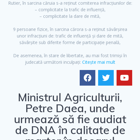
Rutier, în sarcina căruia s-a reținut comiterea infracțiunilor de:
– complicitate la trafic de influență,
– complicitate la dare de mită,
9 persoane fizice, în sarcina cărora s-a reținut săvârșirea
unor infracțiuni de: trafic de influență și dare de mită,
săvârșite sub diferite forme de participație penală,
De asemenea, în stare de libertate, au mai fost trimiși în
F
T
Y
judecată următorii inculpați:
Citește mai mult
a
w
o
c
i
u
e
t
t
b
t
u
Ministrul Agriculturii,
o
e
b
Petre Daea, unde
o
r
e
urmează să fie audiat
k
de DNA în calitate de