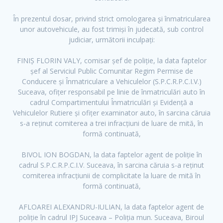
În prezentul dosar, privind strict omologarea și înmatricularea
unor autovehicule, au fost trimiși în judecată, sub control
judiciar, următorii inculpați:
FINIȘ FLORIN VALY, comisar șef de poliție, la data faptelor
șef al Serviciul Public Comunitar Regim Permise de
Conducere și Înmatriculare a Vehiculelor (S.P.C.R.P.C.I.V.)
Suceava, ofițer responsabil pe linie de înmatriculări auto în
cadrul Compartimentului Înmatriculări și Evidență a
Vehiculelor Rutiere și ofițer examinator auto, în sarcina căruia
s-a reținut comiterea a trei infracțiuni de luare de mită, în
formă continuată,
BIVOL ION BOGDAN, la data faptelor agent de poliție în
cadrul S.P.C.R.P.C.I.V. Suceava, în sarcina căruia s-a reținut
comiterea infracțiunii de complicitate la luare de mită în
formă continuată,
AFLOAREI ALEXANDRU-IULIAN, la data faptelor agent de
poliție în cadrul IPJ Suceava – Poliția mun. Suceava, Biroul