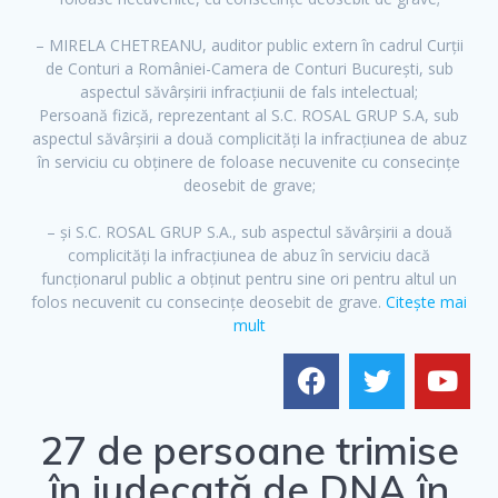
o
e
b
o
r
e
– MIRELA CHETREANU, auditor public extern în cadrul Curții
de Conturi a României-Camera de Conturi București, sub
k
aspectul săvârșirii infracțiunii de fals intelectual;
Persoană fizică, reprezentant al S.C. ROSAL GRUP S.A, sub
aspectul săvârșirii a două complicități la infracțiunea de abuz
în serviciu cu obținere de foloase necuvenite cu consecințe
deosebit de grave;
– și S.C. ROSAL GRUP S.A., sub aspectul săvârșirii a două
complicități la infracțiunea de abuz în serviciu dacă
funcționarul public a obținut pentru sine ori pentru altul un
folos necuvenit cu consecințe deosebit de grave.
Citește mai
mult
27 de persoane trimise
în judecată de DNA în