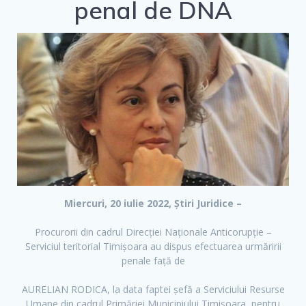
penal de DNA
o
r
e
k
Miercuri, 20 iulie 2022, Știri Juridice –
Procurorii din cadrul Direcției Naționale Anticorupție –
Serviciul teritorial Timișoara au dispus efectuarea urmăririi
penale față de
AURELIAN RODICA, la data faptei șefă a Serviciului Resurse
Umane din cadrul Primăriei Municipiului Timișoara, pentru