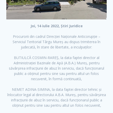
Joi, 14 iulie 2022, Știri Juridice
Procurorii din cadrul Direcției Naționale Anticorupție –
Serviciul Teritorial Târgu Mureș au dispus trimiterea în
judecată, în stare de libertate, a inculpaților:
BUTIULCĂ COSMIN-RAREȘ, la data faptei director al
Administrației Bazinale de Apă (A.B.A.) Mureș, pentru
săvârșirea infracțiunii de abuz în serviciu, dacă funcționarul
public a obținut pentru sine sau pentru altul un folos
necuvenit, în formă continuată,
NEMET ADINA-SIMINA, la data faptei director tehnic și
înlocuitor legal al directorului A.B.A. Mureș, pentru săvârșirea
infracțiunii de abuz în serviciu, dacă funcționarul public a
obținut pentru sine sau pentru altul un folos necuvenit,