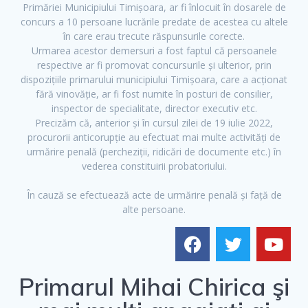
Primăriei Municipiului Timișoara, ar fi înlocuit în dosarele de
a
w
o
concurs a 10 persoane lucrările predate de acestea cu altele
c
i
u
în care erau trecute răspunsurile corecte.
e
t
t
Urmarea acestor demersuri a fost faptul că persoanele
b
t
u
respective ar fi promovat concursurile și ulterior, prin
dispozițiile primarului municipiului Timișoara, care a acționat
o
e
b
fără vinovăție, ar fi fost numite în posturi de consilier,
o
r
e
inspector de specialitate, director executiv etc.
k
Precizăm că, anterior și în cursul zilei de 19 iulie 2022,
procurorii anticorupție au efectuat mai multe activități de
urmărire penală (percheziții, ridicări de documente etc.) în
vederea constituirii probatoriului.
În cauză se efectuează acte de urmărire penală și față de
alte persoane.
Primarul Mihai Chirica şi