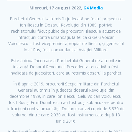
Miercuri, 17 august 2022,
G4 Media
Parchetul General l-a trimis în judecată pe fostul președinte
Ion Iliescu în Dosarul Revoluției din 1989, potrivit
rechizitoriului făcut public de procurori. Iliescu e acuzat de
infracțiuni contra umanității, la fel ca și Gelu Voican
Voiculescu – fost vicepremier apropiat de Iliescu, și generalul
Iosif Rus, fost comandant al Aviației Militare.
Este a doua încercare a Parchetului General de a trimite în
instanță Dosarul Revoluției. Precedenta tentativă a fost
invalidată de judecători, care au retrimis dosarul la parchet.
În 8 aprilie 2019, procurorii Secţiei militare din Parchetul
General au trimis în judecată dosarul Revoluției din
decembrie 1989, în care Ion Iliescu, Gelu Voican Voiculescu,
Iosif Rus şi Emil Dumitrescu au fost puși sub acuzare pentru
infracţiuni contra umanităţii. Dosarul cauzei cuprinde 3.330 de
volume, dintre care 2.030 au fost instrumentate după 13
iunie 2016.
Judecătorii Înaltei Curți de Casație și Justiție au decis, în 2021,