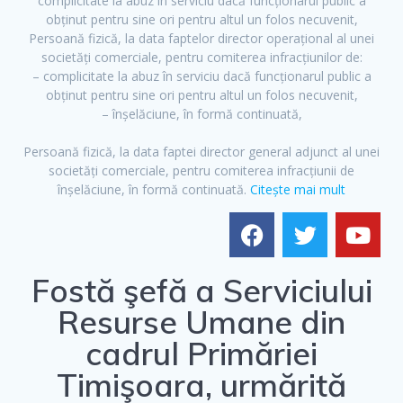
complicitate la abuz în serviciu dacă funcționarul public a
obținut pentru sine ori pentru altul un folos necuvenit,
Persoană fizică, la data faptelor director operațional al unei
societăți comerciale, pentru comiterea infracțiunilor de:
– complicitate la abuz în serviciu dacă funcționarul public a
obținut pentru sine ori pentru altul un folos necuvenit,
– înșelăciune, în formă continuată,
Persoană fizică, la data faptei director general adjunct al unei
societăți comerciale, pentru comiterea infracțiunii de
înșelăciune, în formă continuată.
Citește mai mult
F
T
Y
Fostă şefă a Serviciului
a
w
o
Resurse Umane din
c
i
u
e
t
t
cadrul Primăriei
b
t
u
Timişoara, urmărită
o
e
b