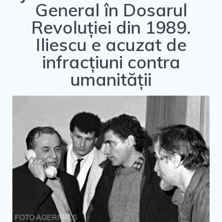
General în Dosarul
e
t
t
b
t
u
Revoluției din 1989.
o
e
b
Iliescu e acuzat de
o
r
e
k
infracțiuni contra
umanității