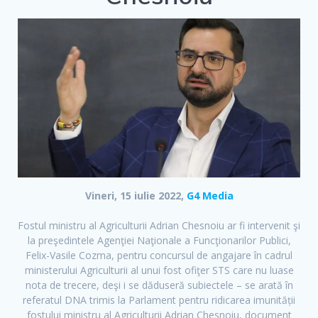
Vineri, 15 iulie 2022,
G4 Media
Fostul ministru al Agriculturii Adrian Chesnoiu ar fi intervenit şi
la preşedintele Agenţiei Naţionale a Funcţionarilor Publici,
Felix-Vasile Cozma, pentru concursul de angajare în cadrul
F
T
Y
ministerului Agriculturii al unui fost ofiţer STS care nu luase
a
w
o
nota de trecere, deşi i se dăduseră subiectele – se arată în
c
i
u
referatul DNA trimis la Parlament pentru ridicarea imunității
fostului ministru al Agriculturii Adrian Chesnoiu, document