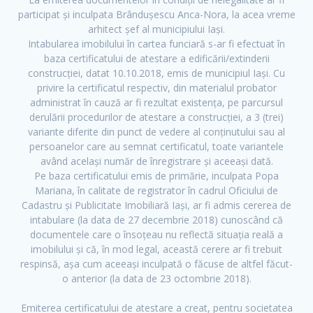
participat și inculpata Brândușescu Anca-Nora, la acea vreme
arhitect șef al municipiului Iași.
Intabularea imobilului în cartea funciară s-ar fi efectuat în
baza certificatului de atestare a edificării/extinderii
construcției, datat 10.10.2018, emis de municipiul Iași. Cu
privire la certificatul respectiv, din materialul probator
administrat în cauză ar fi rezultat existența, pe parcursul
derulării procedurilor de atestare a construcției, a 3 (trei)
variante diferite din punct de vedere al conținutului sau al
persoanelor care au semnat certificatul, toate variantele
având același număr de înregistrare și aceeași dată.
Pe baza certificatului emis de primărie, inculpata Popa
F
T
Y
Mariana, în calitate de registrator în cadrul Oficiului de
a
w
o
Cadastru și Publicitate Imobiliară Iași, ar fi admis cererea de
c
i
u
intabulare (la data de 27 decembrie 2018) cunoscând că
e
t
t
documentele care o însoțeau nu reflectă situația reală a
imobilului și că, în mod legal, această cerere ar fi trebuit
b
t
u
respinsă, așa cum aceeași inculpată o făcuse de altfel făcut-
o
e
b
o anterior (la data de 23 octombrie 2018).
o
r
e
k
Emiterea certificatului de atestare a creat, pentru societatea