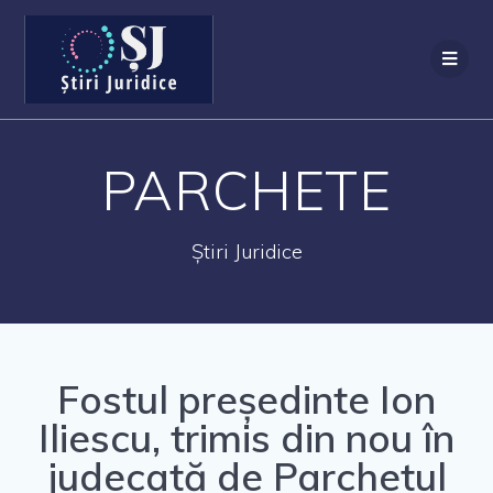
PARCHETE
Știri Juridice
Fostul președinte Ion
F
T
Y
Iliescu, trimis din nou în
a
w
o
judecată de Parchetul
c
i
u