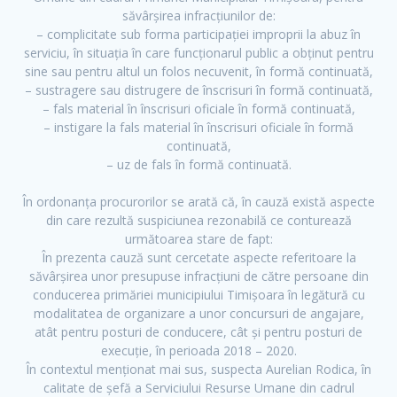
săvârșirea infracțiunilor de:
– complicitate sub forma participației improprii la abuz în
serviciu, în situația în care funcționarul public a obținut pentru
sine sau pentru altul un folos necuvenit, în formă continuată,
– sustragere sau distrugere de înscrisuri în formă continuată,
– fals material în înscrisuri oficiale în formă continuată,
– instigare la fals material în înscrisuri oficiale în formă
continuată,
– uz de fals în formă continuată.
În ordonanța procurorilor se arată că, în cauză există aspecte
din care rezultă suspiciunea rezonabilă ce conturează
următoarea stare de fapt:
În prezenta cauză sunt cercetate aspecte referitoare la
săvârșirea unor presupuse infracțiuni de către persoane din
conducerea primăriei municipiului Timișoara în legătură cu
modalitatea de organizare a unor concursuri de angajare,
atât pentru posturi de conducere, cât și pentru posturi de
execuție, în perioada 2018 – 2020.
În contextul menționat mai sus, suspecta Aurelian Rodica, în
calitate de șefă a Serviciului Resurse Umane din cadrul
F
T
Y