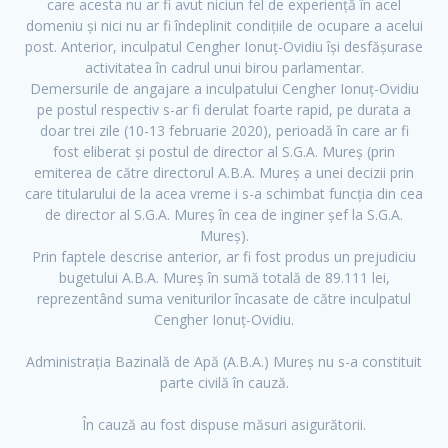
care acesta nu ar fi avut niciun fel de experiență în acel
domeniu și nici nu ar fi îndeplinit condițiile de ocupare a acelui
post. Anterior, inculpatul Cengher Ionuț-Ovidiu își desfășurase
activitatea în cadrul unui birou parlamentar.
Demersurile de angajare a inculpatului Cengher Ionuț-Ovidiu
pe postul respectiv s-ar fi derulat foarte rapid, pe durata a
doar trei zile (10-13 februarie 2020), perioadă în care ar fi
fost eliberat și postul de director al S.G.A. Mureș (prin
emiterea de către directorul A.B.A. Mureș a unei decizii prin
care titularului de la acea vreme i s-a schimbat funcția din cea
de director al S.G.A. Mureș în cea de inginer șef la S.G.A.
Mureș).
Prin faptele descrise anterior, ar fi fost produs un prejudiciu
bugetului A.B.A. Mureș în sumă totală de 89.111 lei,
reprezentând suma veniturilor încasate de către inculpatul
Cengher Ionuț-Ovidiu.
Administrația Bazinală de Apă (A.B.A.) Mureș nu s-a constituit
parte civilă în cauză.
În cauză au fost dispuse măsuri asigurătorii.