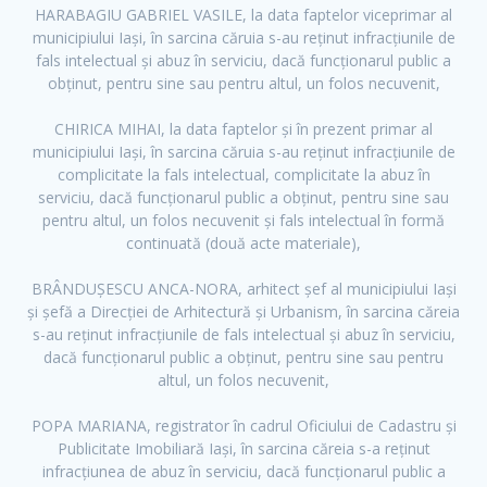
HARABAGIU GABRIEL VASILE, la data faptelor viceprimar al
municipiului Iași, în sarcina căruia s-au reținut infracțiunile de
fals intelectual și abuz în serviciu, dacă funcționarul public a
obținut, pentru sine sau pentru altul, un folos necuvenit,
CHIRICA MIHAI, la data faptelor și în prezent primar al
municipiului Iași, în sarcina căruia s-au reținut infracțiunile de
complicitate la fals intelectual, complicitate la abuz în
F
T
Y
serviciu, dacă funcționarul public a obținut, pentru sine sau
a
w
o
pentru altul, un folos necuvenit și fals intelectual în formă
c
i
u
continuată (două acte materiale),
e
t
t
BRÂNDUȘESCU ANCA-NORA, arhitect șef al municipiului Iași
b
t
u
și șefă a Direcției de Arhitectură și Urbanism, în sarcina căreia
o
e
b
s-au reținut infracțiunile de fals intelectual și abuz în serviciu,
o
r
e
dacă funcționarul public a obținut, pentru sine sau pentru
k
altul, un folos necuvenit,
POPA MARIANA, registrator în cadrul Oficiului de Cadastru și
Publicitate Imobiliară Iași, în sarcina căreia s-a reținut
infracțiunea de abuz în serviciu, dacă funcționarul public a