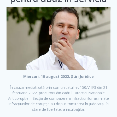
e
t
t
b
t
u
o
e
b
o
r
e
k
Miercuri, 10 august 2022, Știri Juridice
În cauza mediatizată prin comunicatul nr. 150/VIII/3 din 21
februarie 2022, procurorii din cadrul Direcției Naționale
Anticorupție – Secția de combatere a infracțiunilor asimilate
infracțiunilor de corupție au dispus trimiterea în judecată, în
stare de libertate, a inculpaților: