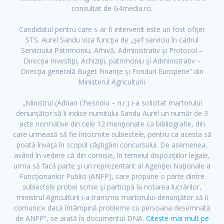
e
t
t
consultat de G4media.ro.
b
t
u
o
e
b
Candidatul pentru care s-ar fi intervenit este un fost ofiţer
o
r
e
STS. Aurel Sandu viza funcţia de „şef serviciu în cadrul
k
Serviciului Patrimoniu, Arhivă, Administrativ şi Protocol –
Direcţia Investiţii, Achiziţii, patrimoniu şi Administrativ –
Direcţia generală Buget Finanţe şi Fonduri Europene” din
Ministerul Agriculturii.
„Ministrul (Adrian Chesnoiu – n.r.) i-a solicitat martorului
denunţător să îi indice numitului Sandu Aurel un număr de 3
acte normative din cele 12 menţionate ca bibliografie, din
care urmează să fie întocmite subiectele, pentru ca acesta să
poată învăţa în scopul câştigării concursului. De asemenea,
având în vedere că din comisie, în temeiul dispoziţiilor legale,
urma să facă parte şi un reprezentant al Agenţiei Naţionale a
Funcţionarilor Publici (ANFP), care propune o parte dintre
subiectele probei scrise şi participă la notarea lucrărilor,
ministrul Agriculturii i-a transmis martorului-denunţător să îi
comunice dacă întâmpină probleme cu persoana desemnată
de ANFP”, se arată în documentul DNA.
Citește mai mult pe