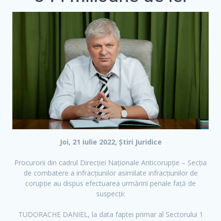
F
T
Y
a
w
o
c
i
u
e
t
t
b
t
u
o
e
b
o
r
e
k
Joi, 21 iulie 2022, Știri Juridice
Procurorii din cadrul Direcției Naționale Anticorupție – Secția
de combatere a infracțiunilor asimilate infracțiunilor de
corupție au dispus efectuarea urmăririi penale față de
suspecții:
TUDORACHE DANIEL, la data faptei primar al Sectorului 1