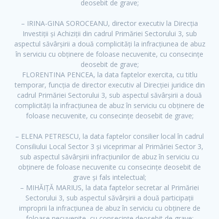
deosebit de grave;
– IRINA-GINA SOROCEANU, director executiv la Direcția
Investiții și Achiziții din cadrul Primăriei Sectorului 3, sub
aspectul săvârșirii a două complicități la infracțiunea de abuz
în serviciu cu obținere de foloase necuvenite, cu consecințe
deosebit de grave;
FLORENTINA PENCEA, la data faptelor exercita, cu titlu
temporar, funcția de director executiv al Direcției juridice din
cadrul Primăriei Sectorului 3, sub aspectul săvârșirii a două
complicități la infracțiunea de abuz în serviciu cu obținere de
foloase necuvenite, cu consecințe deosebit de grave;
– ELENA PETRESCU, la data faptelor consilier local în cadrul
Consiliului Local Sector 3 și viceprimar al Primăriei Sector 3,
sub aspectul săvârșirii infracțiunilor de abuz în serviciu cu
F
T
Y
obținere de foloase necuvenite cu consecințe deosebit de
grave și fals intelectual;
a
w
o
– MIHĂIȚĂ MARIUS, la data faptelor secretar al Primăriei
c
i
u
Sectorului 3, sub aspectul săvârșirii a două participații
e
t
t
improprii la infracțiunea de abuz în serviciu cu obținere de
b
t
u
foloase necuvenite, cu consecințe deosebit de grave;