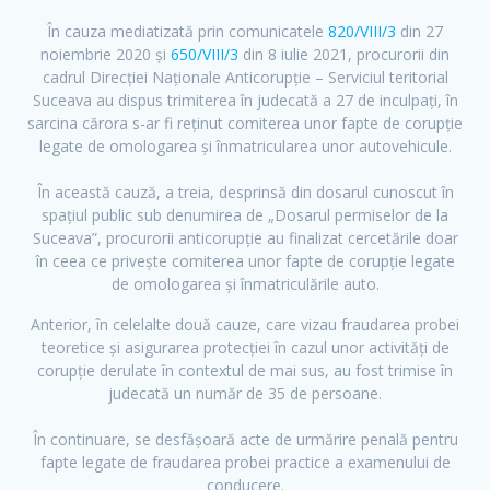
În cauza mediatizată prin comunicatele
820/VIII/3
din 27
F
T
Y
noiembrie 2020 și
650/VIII/3
din 8 iulie 2021, procurorii din
a
w
o
cadrul Direcției Naționale Anticorupție – Serviciul teritorial
c
i
u
Suceava au dispus trimiterea în judecată a 27 de inculpați, în
e
t
t
sarcina cărora s-ar fi reținut comiterea unor fapte de corupție
legate de omologarea și înmatricularea unor autovehicule.
b
t
u
o
e
b
În această cauză, a treia, desprinsă din dosarul cunoscut în
o
r
e
spațiul public sub denumirea de „Dosarul permiselor de la
k
Suceava”, procurorii anticorupție au finalizat cercetările doar
în ceea ce privește comiterea unor fapte de corupție legate
de omologarea și înmatriculările auto.
Anterior, în celelalte două cauze, care vizau fraudarea probei
teoretice și asigurarea protecției în cazul unor activități de
corupție derulate în contextul de mai sus, au fost trimise în
judecată un număr de 35 de persoane.
În continuare, se desfășoară acte de urmărire penală pentru
fapte legate de fraudarea probei practice a examenului de
conducere.